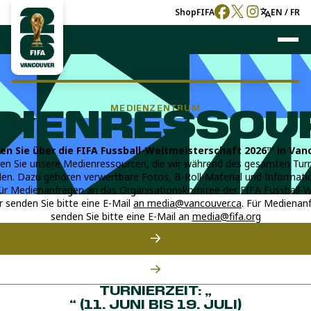
Shop
FIFA
EN / FR
MEDIENZENTRUM
DIENRESSOU
ten Sie über die FIFA Fussball-Weltmeisterschaft 2026™ in Van
n Sie unsere Medienressourcen, die wir während des gesamten Turni
en. Dazu gehören verwertbare Fotos, B-Roll-Material und Informati
Für Medienanfragen an das Organisationskomitee der FIFA Fussball-W
 senden Sie bitte eine E-Mail
an media@vancouver.ca
. Für Medienan
senden Sie bitte eine E-Mail an
media@fifa.org
TURNIERZEIT: „
“ (11. JUNI BIS 19. JULI)