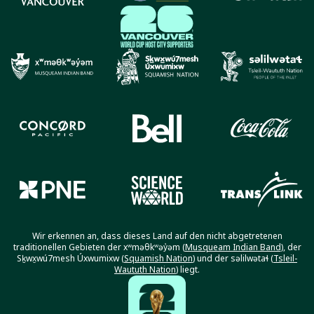
Wir erkennen an, dass dieses Land auf den nicht abgetretenen
traditionellen Gebieten der xʷməθkʷəy̓əm (
Musqueam Indian Band
), der
Sḵwx̱wú7mesh Úxwumixw (
Squamish Nation
) und der səlilwətaɬ (
Tsleil-
Waututh Nation
) liegt.