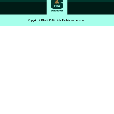
Copyright FIFA™ 2026
Alle Rechte vorbehalten.
English
Français (French)
Español Latinoamericano
ਪੰਜਾਬੀ (Punjabi)
中文 (繁體)
中文 (简体)
العربية (Arabic)