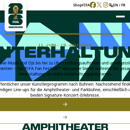
Shop
FIFA
EN / FR
11. JUNI – 19. JULI 2026
NTERHALTU
Live-Musik und DJs bis hin zu Überraschungsauftritten und unvergessl
nten – das FIFA Fan Festival™ Vancouver bietet während der ges
Veranstaltung ein volles Unterhaltungsprogramm.
ffentlichen unser Künstlerprogramm nach Bühnen. Nachstehend finde
ändigen Line-ups für die Amphitheater- und Parkbühne, einschließlich 
beiden Signature-Konzert-Erlebnisse.
AMPHITHEATER