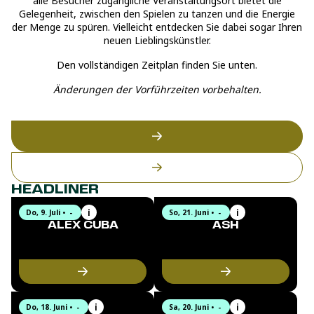
alle Besucher zugängliche Veranstaltungsort bietet die
Veröffentlichungen und
Gelegenheit, zwischen den Spielen zu tanzen und die Energie
mitreißende Live-Auftritte eine
der Menge zu spüren. Vielleicht entdecken Sie dabei sogar Ihren
treue Fangemeinde aufgebaut.
neuen Lieblingskünstler.
Den vollständigen Zeitplan finden Sie unten.
Änderungen der Vorführzeiten vorbehalten.
HEADLINER
Do
,
9. Juli
•
-
So
,
21. Juni
•
-
ALEX CUBA
ASH
Der Schlüssel zu seiner
Ash ist ein in Kairo geborener
Fähigkeit, jeden zu verzaubern,
und in Montréal lebender Multi-
liegt in Alex Cubas
Instrumentalist und Produzent,
Beherrschung einer tieferen,
der elektronische Musik mit
bedeutungsvolleren Sprache.
seinen ägyptischen und
Der Mann strahlt Freude aus.
französischen Wurzeln
Ob in schweren Zeiten oder bei
verbindet. Er hat weltweit über
Do
,
18. Juni
•
-
Sa
,
20. Juni
•
-