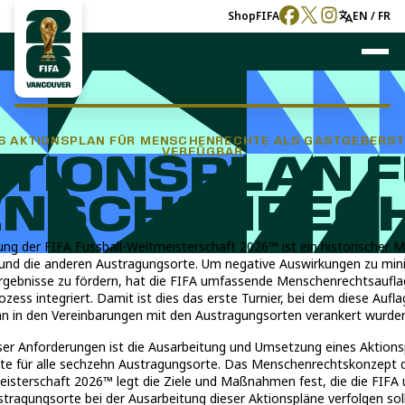
Shop
FIFA
EN / FR
 AKTIONSPLAN FÜR MENSCHENRECHTE ALS GASTGEBERST
VERFÜGBAR
TIONSPLAN 
NSCHENREC
ung der FIFA Fussball-Weltmeisterschaft 2026™ ist ein historischer Me
und die anderen Austragungsorte. Um negative Auswirkungen zu min
Ergebnisse zu fördern, hat die FIFA umfassende Menschenrechtsaufla
zess integriert. Damit ist dies das erste Turnier, bei dem diese Auf
an in den Vereinbarungen mit den Austragungsorten verankert wurden
ser Anforderungen ist die Ausarbeitung und Umsetzung eines Aktions
e für alle sechzehn Austragungsorte. Das Menschenrechtskonzept de
isterschaft 2026™ legt die Ziele und Maßnahmen fest, die die FIFA 
tragungsorte bei der Ausarbeitung dieser Aktionspläne verfolgen sol