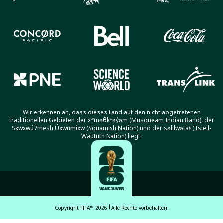
Wir erkennen an, dass dieses Land auf den nicht abgetretenen
traditionellen Gebieten der xʷməθkʷəy̓əm (
Musqueam Indian Band
), der
Sḵwx̱wú7mesh Úxwumixw (
Squamish Nation
) und der səlilwətaɬ (
Tsleil-
Waututh Nation
) liegt.
Copyright FIFA™ 2026
Alle Rechte vorbehalten.