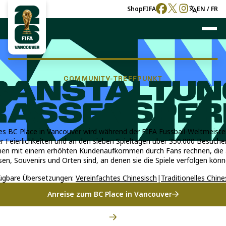
Shop
FIFA
EN / FR
COMMUNITY-TREFFPUNKT
RANSTALTUN
RASSENSPER
s BC Place in Vancouver wird während der FIFA Fussball-Weltmeiste
 Feierlichkeiten und an den sieben Spieltagen über 350.000 Besuche
en mit einem erhöhten Kundenaufkommen durch Fans rechnen, die a
sen, Souvenirs und Orten sind, an denen sie die Spiele verfolgen könn
ügbare Übersetzungen:
Vereinfachtes Chinesisch
|
Traditionelles Chine
Anreise zum BC Place in Vancouver