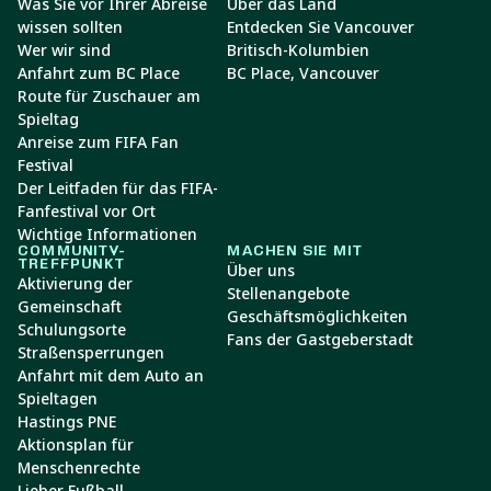
Was Sie vor Ihrer Abreise
Über das Land
wissen sollten
Entdecken Sie Vancouver
Wer wir sind
Britisch-Kolumbien
Anfahrt zum BC Place
BC Place, Vancouver
Route für Zuschauer am
Spieltag
Anreise zum FIFA Fan
Festival
Der Leitfaden für das FIFA-
Fanfestival vor Ort
Wichtige Informationen
COMMUNITY-
MACHEN SIE MIT
TREFFPUNKT
Über uns
Aktivierung der
Stellenangebote
Gemeinschaft
Geschäftsmöglichkeiten
Schulungsorte
Fans der Gastgeberstadt
Straßensperrungen
Anfahrt mit dem Auto an
Spieltagen
Hastings PNE
Aktionsplan für
Menschenrechte
Lieber Fußball