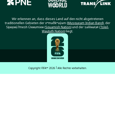
Wir erkennen an, dass dieses Land auf den nicht abgetretenen
traditionellen Gebieten der xʷməθkʷəy̓əm (
Musqueam Indian Band
), der
Sḵwx̱wú7mesh Úxwumixw (
Squamish Nation
) und der səlilwətaɬ (
Tsleil-
Waututh Nation
) liegt.
Copyright FIFA™ 2026
Alle Rechte vorbehalten.
English
Français (French)
Español Latinoamericano