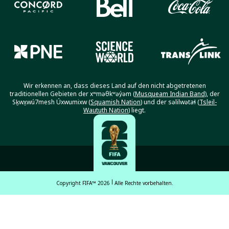
Wir erkennen an, dass dieses Land auf den nicht abgetretenen
traditionellen Gebieten der xʷməθkʷəy̓əm (
Musqueam Indian Band
), der
Sḵwx̱wú7mesh Úxwumixw (
Squamish Nation
) und der səlilwətaɬ (
Tsleil-
Waututh Nation
) liegt.
Copyright FIFA™ 2026
Alle Rechte vorbehalten.
English